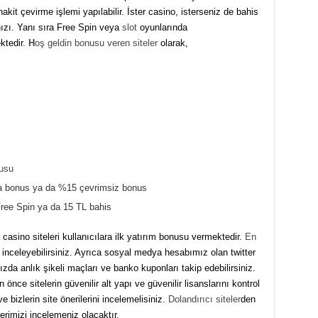
akit çevirme işlemi yapılabilir. İster casino, isterseniz de bahis
nızı. Yanı sıra Free Spin veya
slot
oyunlarında
ktedir.
H
oş geldin bonusu veren siteler
olarak,
usu
a bonus ya da %15 çevrimsiz bonus
ree Spin ya da 15 TL bahis
casino siteleri kullanıcılara ilk yatırım bonusu vermektedir.
En
u inceleyebilirsiniz. Ayrıca sosyal medya hesabımız olan twitter
ızda anlık şikeli maçları ve banko kuponları takip edebilirsiniz.
ce sitelerin güvenilir alt yapı ve güvenilir lisanslarını kontrol
e bizlerin site önerilerini incelemelisiniz.
Dolandırıcı siteler
den
rimizi incelemeniz olacaktır.