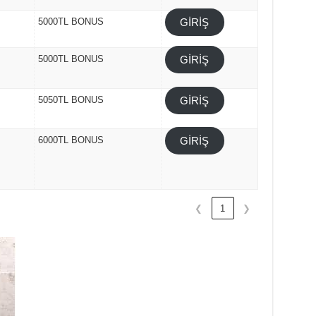
5000TL BONUS
GİRİŞ
5000TL BONUS
GİRİŞ
5050TL BONUS
GİRİŞ
6000TL BONUS
GİRİŞ
❮
1
❯