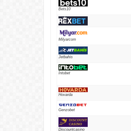
Bets10
Milyarcom
Jetbahis
İntobet
Hovarda
Genzobet
Discountcasino