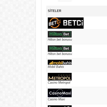
SİTELER
Hilton bet bonusu
Hilton bet bonusu
Mobil Bahis
Casino Metropol
Casino Maxi