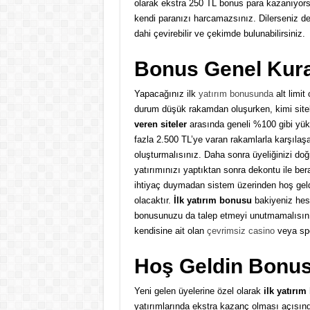
olarak ekstra 250 TL bonus para kazanıyors
kendi paranızı harcamazsınız. Dilerseniz d
dahi çevirebilir ve çekimde bulunabilirsiniz.
Bonus Genel Kural
Yapacağınız ilk
yatırım bonusunda
alt limit
durum düşük rakamdan oluşurken, kimi sitel
veren siteler
arasında geneli %100 gibi yüks
fazla 2.500 TL’ye varan rakamlarla karşılaşab
oluşturmalısınız. Daha sonra üyeliğinizi doğ
yatırımınızı yaptıktan sonra dekontu ile bera
ihtiyaç duymadan sistem üzerinden hoş geld
olacaktır.
İlk yatırım bonusu
bakiyeniz hesa
bonusunuzu da talep etmeyi unutmamalısını
kendisine ait olan
çevrimsiz casino
veya spo
Hoş Geldin Bonus
Yeni gelen üyelerine özel olarak
ilk yatırım
yatırımlarında ekstra kazanç olması açısınd