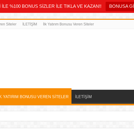
 İLE %100 BONUS SİZLER İLE TIKLA VE KAZAN!!
BONUSA GİT
en Siteler
İLETİŞİM
İlk Yatırım Bonusu Veren Siteler
LK YATIRIM BONUSU VEREN SİTELER
İLETİŞİM