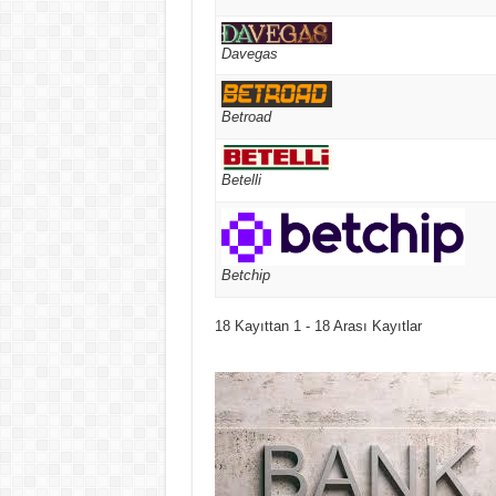
Davegas
Betroad
Betelli
Betchip
18 Kayıttan 1 - 18 Arası Kayıtlar